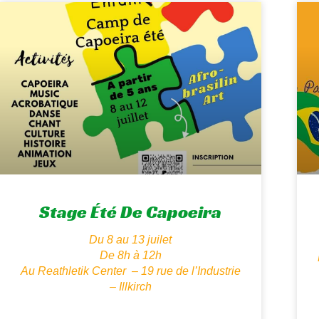
Stage Été De Capoeira
Du 8 au 13 juilet
De 8h à 12h
Au Reathletik Center – 19 rue de l’Industrie
– Illkirch